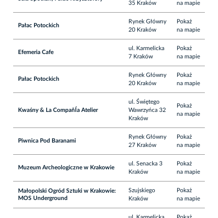
35 Kraków
na mapie
Rynek Główny
Pokaż
Pałac Potockich
20 Kraków
na mapie
ul. Karmelicka
Pokaż
Efemeria Cafe
7 Kraków
na mapie
Rynek Główny
Pokaż
Pałac Potockich
20 Kraków
na mapie
ul. Świętego
Pokaż
Kwaśny & La CompañÍa Atelier
Wawrzyńca 32
na mapie
Kraków
Rynek Główny
Pokaż
Piwnica Pod Baranami
27 Kraków
na mapie
ul. Senacka 3
Pokaż
Muzeum Archeologiczne w Krakowie
Kraków
na mapie
Szujskiego
Pokaż
Małopolski Ogród Sztuki w Krakowie:
MOS Underground
Kraków
na mapie
ul. Karmelicka
Pokaż