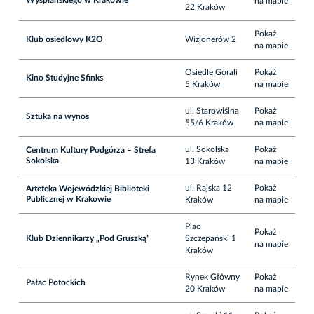
na mapie
22 Kraków
Pokaż
Klub osiedlowy K2O
Wizjonerów 2
na mapie
Osiedle Górali
Pokaż
Kino Studyjne Sfinks
5 Kraków
na mapie
ul. Starowiślna
Pokaż
Sztuka na wynos
55/6 Kraków
na mapie
ul. Sokolska
Pokaż
Centrum Kultury Podgórza – Strefa
Sokolska
13 Kraków
na mapie
ul. Rajska 12
Pokaż
Arteteka Wojewódzkiej Biblioteki
Publicznej w Krakowie
Kraków
na mapie
Plac
Pokaż
Klub Dziennikarzy „Pod Gruszką”
Szczepański 1
na mapie
Kraków
Rynek Główny
Pokaż
Pałac Potockich
20 Kraków
na mapie