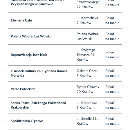
Straszewskiego
Wyspiańskiego w Krakowie
na mapie
22 Kraków
ul. Karmelicka
Pokaż
Efemeria Cafe
7 Kraków
na mapie
Polana Wobra,
Pokaż
Polana Wobra, Las Wolski
Las Wolski
na mapie
ul. Świętego
Pokaż
Improwizacja Jazz Klub
Tomasza 31
na mapie
Kraków
Osiedle Górali
Pokaż
Ośrodek Kultury im. Cypriana Kamila
Norwida
5 Kraków
na mapie
Rynek Główny
Pokaż
Pałac Potockich
20 Kraków
na mapie
ul. Kanonicza
Pokaż
Scena Teatru Zależnego Politechniki
Krakowskiej
1 Kraków
na mapie
ul. Smolki 11a
Pokaż
Spółdzielnia Ogniwo
Kraków
na mapie