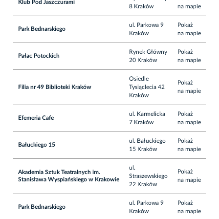
Klub Pod Jaszczurami
8 Kraków
na mapie
ul. Parkowa 9
Pokaż
Park Bednarskiego
Kraków
na mapie
Rynek Główny
Pokaż
Pałac Potockich
20 Kraków
na mapie
Osiedle
Pokaż
Filia nr 49 Biblioteki Kraków
Tysiąclecia 42
na mapie
Kraków
ul. Karmelicka
Pokaż
Efemeria Cafe
7 Kraków
na mapie
ul. Bałuckiego
Pokaż
Bałuckiego 15
15 Kraków
na mapie
ul.
Pokaż
Akademia Sztuk Teatralnych im.
Straszewskiego
Stanisława Wyspiańskiego w Krakowie
na mapie
22 Kraków
ul. Parkowa 9
Pokaż
Park Bednarskiego
Kraków
na mapie