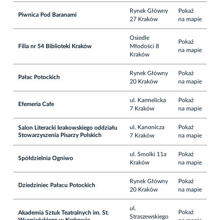
Rynek Główny
Pokaż
Piwnica Pod Baranami
27 Kraków
na mapie
Osiedle
Pokaż
Filia nr 54 Biblioteki Kraków
Młodości 8
na mapie
Kraków
Rynek Główny
Pokaż
Pałac Potockich
20 Kraków
na mapie
ul. Karmelicka
Pokaż
Efemeria Cafe
7 Kraków
na mapie
ul. Kanonicza
Pokaż
Salon Literacki krakowskiego oddziału
Stowarzyszenia Pisarzy Polskich
7 Kraków
na mapie
ul. Smolki 11a
Pokaż
Spółdzielnia Ogniwo
Kraków
na mapie
Rynek Główny
Pokaż
Dziedziniec Pałacu Potockich
20 Kraków
na mapie
ul.
Pokaż
Akademia Sztuk Teatralnych im. St.
Straszewskiego
Wyspiańskiego w Krakowie