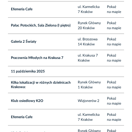
ul. Karmelicka
Pokaż
Efemeria Cafe
7 Kraków
na mapie
Rynek Główny
Pokaż
Pałac Potockich, Sala Zielona (I piętro)
20 Kraków
na mapie
ul. Brzozowa
Pokaż
Galeria 2 Światy
14 Kraków
na mapie
ul. Krakusa 7
Pokaż
Pracownia Młodych na Krakusa 7
Kraków
na mapie
11 października 2025
Rynek Główny
Pokaż
Kilka lokalizacji w różnych dzielnicach
Krakowa:
1 Kraków
na mapie
Pokaż
Klub osiedlowy K2O
Wizjonerów 2
na mapie
ul. Karmelicka
Pokaż
Efemeria Cafe
7 Kraków
na mapie
Rynek Główny
Pokaż