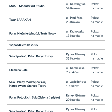
ul. Kalwaryjska
Pokaż
MAS – Modular Art Studio
54 Kraków
na mapie
ul. Paulińska
Pokaż
Teatr BARAKAH
28 Kraków
na mapie
ul. Krakowska
Pokaż
Pałac Nieśmiertelności, Teatr Nowy
13 Kraków
na mapie
12 października 2025
Rynek Główny
Pokaż
Sala Spotkań, Pałac Krzysztofory
35 Kraków
na mapie
ul. Karmelicka
Pokaż
Efemeria Cafe
7 Kraków
na mapie
ul. Jagiellońska
Pokaż
Sala Heleny Modrzejewskiej
Narodowego Starego Teatru
1 Kraków
na mapie
Rynek Główny
Pokaż
Pałac Potockich, Sala Zielona (I piętro)
20 Kraków
na mapie
Rynek Główny
Pokaż
Sala Spotkań, Pałac Krzysztofory