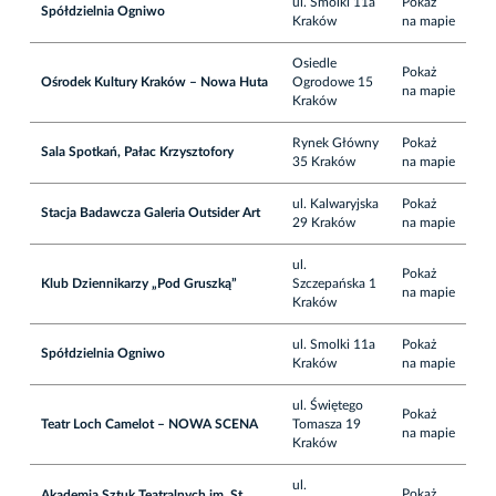
ul. Smolki 11a
Pokaż
Spółdzielnia Ogniwo
Kraków
na mapie
Osiedle
Pokaż
Ośrodek Kultury Kraków – Nowa Huta
Ogrodowe 15
na mapie
Kraków
Rynek Główny
Pokaż
Sala Spotkań, Pałac Krzysztofory
35 Kraków
na mapie
ul. Kalwaryjska
Pokaż
Stacja Badawcza Galeria Outsider Art
29 Kraków
na mapie
ul.
Pokaż
Klub Dziennikarzy „Pod Gruszką”
Szczepańska 1
na mapie
Kraków
ul. Smolki 11a
Pokaż
Spółdzielnia Ogniwo
Kraków
na mapie
ul. Świętego
Pokaż
Teatr Loch Camelot – NOWA SCENA
Tomasza 19
na mapie
Kraków
ul.
Pokaż
Akademia Sztuk Teatralnych im. St.