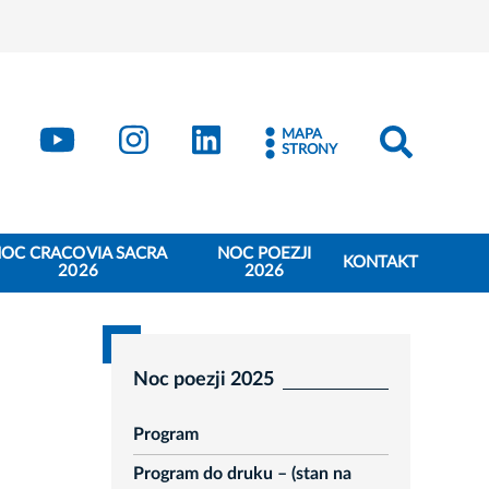
book
Kraków - X
Kraków - YouTube
Kraków - Instagram
Kraków - LinkedIn
MAPA
STRONY
OC CRACOVIA SACRA
NOC POEZJI
KONTAKT
2026
2026
Noc poezji 2025
Program
Program do druku – (stan na