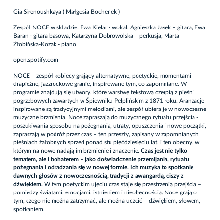
Gia Sirenoushkaya ( Małgosia Bochenek )
Zespół NOCE w składzie: Ewa Kielar - wokal, Agnieszka Jasek – gitara, Ewa
Baran - gitara basowa, Katarzyna Dobrowolska – perkusja, Marta
Żłobińska-Kozak - piano
open.spotify.com
NOCE – zespół kobiecy grający alternatywne, poetyckie, momentami
drapieżne, jazzrockowe granie, inspirowane tym, co zapomniane. W
programie znajdują się utwory, które warstwę tekstową czerpią z pieśni
pogrzebowych zawartych w Śpiewniku Pelplińskim z 1871 roku. Aranżacje
inspirowane są tradycyjnymi melodiami, ale zespół ubiera je w nowoczesne
muzyczne brzmienia. Noce zapraszają do muzycznego rytuału przejścia -
poszukiwania sposobu na pożegnania, utraty, opuszczenia i nowe początki,
zapraszają w podróż przez czas – ten przeszły, zapisany w zapomnianych
pieśniach żałobnych sprzed ponad stu pięćdziesięciu lat, i ten obecny, w
którym na nowo nadają im brzmienie i znaczenie.
Czas jest nie tylko
tematem, ale i bohaterem – jako doświadczenie przemijania, rytuału
pożegnania i odradzania się w nowej formie. Ich muzyka to spotkanie
dawnych głosów z nowoczesnością, tradycji z awangardą, ciszy z
dźwiękiem.
W tym poetyckim ujęciu czas staje się przestrzenią przejścia –
pomiędzy światami, emocjami, istnieniem i nieobecnością. Noce grają o
tym, czego nie można zatrzymać, ale można uczcić – dźwiękiem, słowem,
spotkaniem.