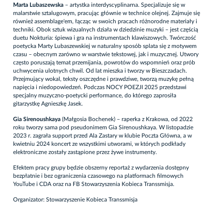
Marta Lubaszewska
– artystka interdyscyplinarna. Specjalizuje się w
malarstwie sztalugowym, pracując głównie w technice olejnej. Zajmuje się
również assemblage'em, łącząc w swoich pracach różnorodne materiały i
techniki. Obok sztuk wizualnych działa w dziedzinie muzyki – jest częścią
duetu Nokturia: śpiewa i gra na instrumentach klawiszowych. Twórczość
poetycka Marty Lubaszewskiej w naturalny sposób splata się z motywem
czasu – obecnym zarówno w warstwie tekstowej, jak i muzycznej. Utwory
często poruszają temat przemijania, powrotów do wspomnień oraz prób
uchwycenia ulotnych chwil. Od lat mieszka i tworzy w Bieszczadach.
Przejmujący wokal, teksty oszczędne i prawdziwe, tworzą muzykę pełną
napięcia i niedopowiedzeń. Podczas NOCY POEZJI 2025 przedstawi
specjalny muzyczno-poetycki performance, do którego zaprosiła
gitarzystkę Agnieszkę Jasek.
Gia Sirenoushkaya
(Małgosia Bochenek) – raperka z Krakowa, od 2022
roku tworzy sama pod pseudonimem Gia Sirenoushkaya. W listopadzie
2023 r. zagrała support przed Ala Zastary w klubie Poczta Główna, a w
kwietniu 2024 koncert ze wszystkimi utworami, w których podkłady
elektroniczne zostały zastąpione przez żywe instrumenty.
Efektem pracy grupy będzie obszerny reportaż z wydarzenia dostępny
bezpłatnie i bez ograniczenia czasowego na platformach filmowych
YouTube i CDA oraz na FB Stowarzyszenia Kobieca Transsmisja.
Organizator: Stowarzyszenie Kobieca Transsmisja