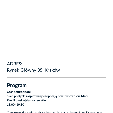
ADRES:
Rynek Główny 35, Kraków
Program
Czas naturopisani
Slam poetycki inspirowany ekopoezją oraz twórczością Marii
Pawlikowskiej-Jasnorzewskiej
18.00–19.30
Otwarte wydarzenie, podczas którego każda osoba może wejść na scenę i