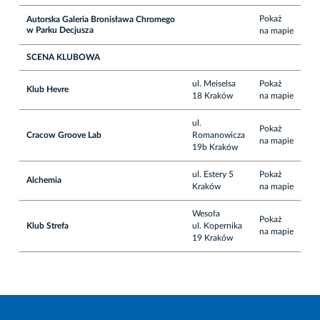
Pokaż
Autorska Galeria Bronisława Chromego
w Parku Decjusza
na mapie
SCENA KLUBOWA
ul. Meiselsa
Pokaż
Klub Hevre
18 Kraków
na mapie
ul.
Pokaż
Cracow Groove Lab
Romanowicza
na mapie
19b Kraków
ul. Estery 5
Pokaż
Alchemia
Kraków
na mapie
Wesoła
Pokaż
Klub Strefa
ul. Kopernika
na mapie
19 Kraków