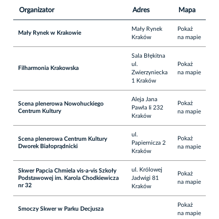
Organizator
Adres
Mapa
Mały Rynek
Pokaż
Mały Rynek w Krakowie
Kraków
na mapie
Sala Błękitna
ul.
Pokaż
Filharmonia Krakowska
Zwierzyniecka
na mapie
1 Kraków
Aleja Jana
Pokaż
Scena plenerowa Nowohuckiego
Pawła Ii 232
Centrum Kultury
na mapie
Kraków
ul.
Pokaż
Scena plenerowa Centrum Kultury
Papiernicza 2
Dworek Białoprądnicki
na mapie
Kraków
ul. Królowej
Skwer Papcia Chmiela vis-a-vis Szkoły
Pokaż
Podstawowej im. Karola Chodkiewicza
Jadwigi 81
na mapie
nr 32
Kraków
Pokaż
Smoczy Skwer w Parku Decjusza
na mapie