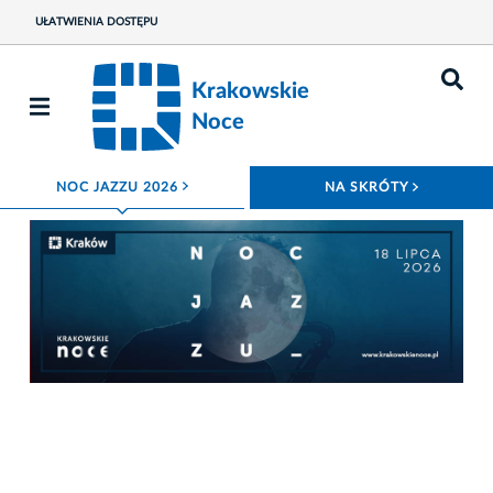
UŁATWIENIA DOSTĘPU
Krakowskie
Noce
ROZWIŃ MENU
ROZWIŃ
NOC JAZZU 2026
NA SKRÓTY
Fot. Projekt graficzny: Wydział Komunikacji Społecznej, zdjęcie w tle: Monika 