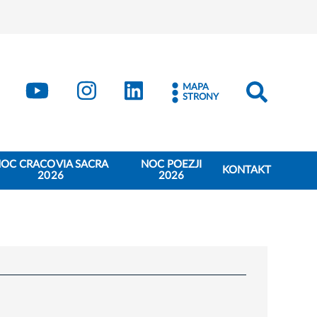
book
Kraków - X
Kraków - YouTube
Kraków - Instagram
Kraków - LinkedIn
MAPA
STRONY
OC CRACOVIA SACRA
NOC POEZJI
KONTAKT
2026
2026