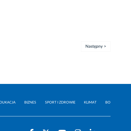
Następny >
DUKACJA
BIZNES
SPORT I ZDROWIE
KLIMAT
BO