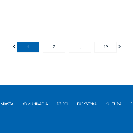
1
2
...
19
 MIASTA
KOMUNIKACJA
DZIECI
TURYSTYKA
KULTURA
E