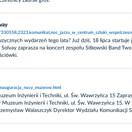
zestnicy zabrali głos.
vay
cki/330558,2323,komunikat,noc_jazzu_w_centrum_sztuki_wspolczesn
zycznych wydarzeń tego lata? Już dziś, 18 lipca startuje
 Solvay zaprasza na koncert zespołu Sitkowski Band Tw
ciówki.
,inauguracja_nocy_muzeow.html
 Muzeum Inżynierii i Techniki, ul. Św. Wawrzyńca 15 Zap
 w Muzeum Inżynierii i Techniki, ul. Św. Wawrzyńca 15. 
zemysław Walaszczyk Dyrektor Wydziału Komunikacji S