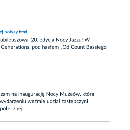
ej_solvay.html
 jubileuszowa, 20. edycja Nocy Jazzu! W
o Generations, pod hasłem „Od Count Bassiego
raszam na inaugurację Nocy Muzeów, która
W wydarzeniu weźmie udział zastępczyni
połecznej