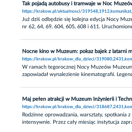
Tak pojadą autobusy i tramwaje w Noc Muzeó
https://krakow.pl/aktualnosci/319548,1912,komunika
Już dziś odbędzie się kolejna edycja Nocy M
nr 62, 64, 69, 604, 605, 608 i 611. Uruchomio
Nocne kino w Muzeum: pokaz bajek z latarni 
https://krakow.pl/krakow_dla_dzieci/319080,2431,ko
W ramach tegorocznej Nocy Muzeów Muzeum Za
zapowiadał wynalezienie kinematografii. Legen
Maj pełen atrakcji w Muzeum Inżynierii i Techn
https://krakow.pl/krakow_dla_dzieci/318687,2431,komu
Rodzinne oprowadzania, warsztaty, spotkania z
intensywnie. Przez cały miesiąc instytucja za