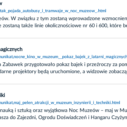
w
t,tak_pojada_autobusy_i_tramwaje_w_noc_muzeow_.html
uzeów. W związku z tym zostaną wprowadzone wzmocnieni
ne zostaną także linie okolicznościowe nr 60 i 600, któ
magicznych
munikat,nocne_kino_w_muzeum__pokaz_bajek_z_latarni_magicznych
bawek przygotowało pokaz bajek i przeźroczy za pomoc
darne projektory będą uruchomione, a widzowie zobaczą 
iki
nikat,maj_pelen_atrakcji_w_muzeum_inzynierii_i_techniki.html
 nauką i sztuką oraz wyjątkowa Noc Muzeów – maj w Muze
prasza do Zajezdni, Ogrodu Doświadczeń i Hangaru Czyżyn