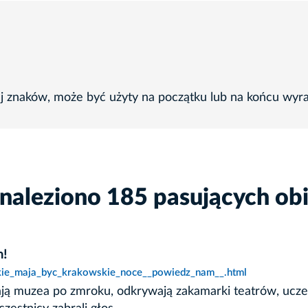
ej znaków, może być użyty na początku lub na końcu wyr
naleziono 185 pasujących ob
m!
jakie_maja_byc_krakowskie_noce__powiedz_nam__.html
ają muzea po zmroku, odkrywają zakamarki teatrów, ucze