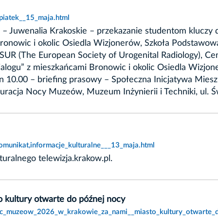
piatek__15_maja.html
 – Juwenalia Krakoskie – przekazanie studentom kluczy 
ronowic i okolic Osiedla Wizjonerów, Szkoła Podstawowa
ESUR (The European Society of Urogenital Radiology), C
ialogu” z mieszkańcami Bronowic i okolic Osiedla Wizjo
 10.00 – briefing prasowy – Społeczna Inicjatywa Mie
guracja Nocy Muzeów, Muzeum Inżynierii i Techniki, ul.
omunikat,informacje_kulturalne___13_maja.html
ralnego telewizja.krakow.pl.
kultury otwarte do późnej nocy
noc_muzeow_2026_w_krakowie_za_nami__miasto_kultury_otwarte_d