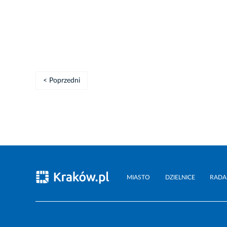
< Poprzedni
MIASTO
DZIELNICE
RADA