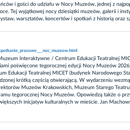
ańców i gości do udziału w Nocy Muzeów, jednej z najpopu
. Tej wyjątkowej nocy dziesiątki muzeów, galerii i inst
staw, warsztatów, koncertów i spotkań z historią oraz s
,spotkanie_prasowe___noc_muzeow.html
: Muzeum Interaktywne / Centrum Edukacji Teatralnej MI
diami poświęcone tegorocznej edycji Nocy Muzeów 2026,
 Edukacji Teatralnej MICET (budynek Narodowego Starego
dzonej krótką częścią otwierającą. W wydarzeniu wezmą 
rektorów Muzeów Krakowskich, Muzeum Starego Teatru or
ogramu tegorocznej Nocy Muzeów. Opowiedzą także o pr
największych inicjatyw kulturalnych w mieście. Jan Mach