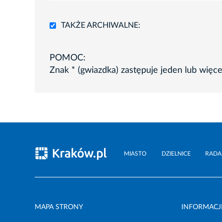
TAKŻE ARCHIWALNE:
POMOC:
Znak * (gwiazdka) zastępuje jeden lub więc
MIASTO
DZIELNICE
RADA
MAPA STRONY
INFORMACJ