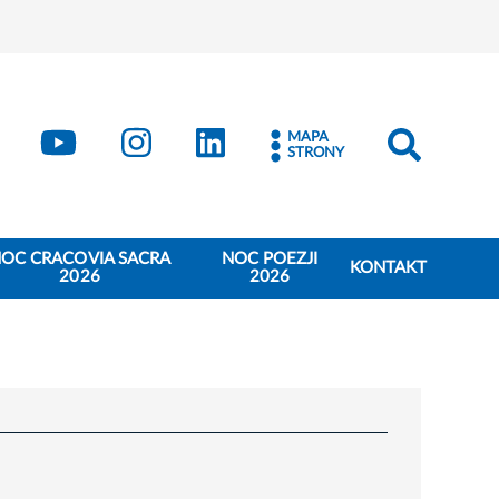
book
Kraków - X
Kraków - YouTube
Kraków - Instagram
Kraków - LinkedIn
MAPA
STRONY
OC CRACOVIA SACRA
NOC POEZJI
KONTAKT
2026
2026