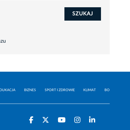
SZUKAJ
azu
DUKACJA
BIZNES
SPORT I ZDROWIE
KLIMAT
BO