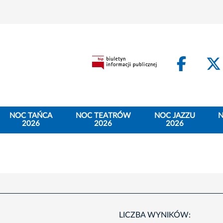
Face
NOC TAŃCA
NOC TEATRÓW
NOC JAZZU
N
2026
2026
2026
LICZBA WYNIKÓW: