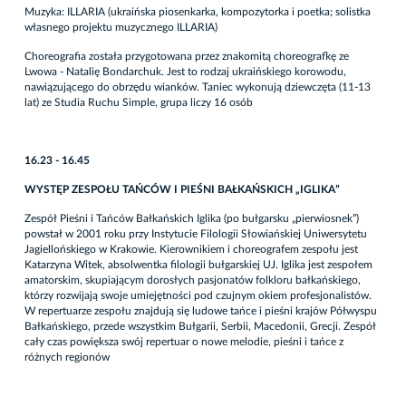
Muzyka: ILLARIA (ukraińska piosenkarka, kompozytorka i poetka; solistka
własnego projektu muzycznego ILLARIA)
Choreografia została przygotowana przez znakomitą choreografkę ze
Lwowa - Natalię Bondarchuk. Jest to rodzaj ukraińskiego korowodu,
nawiązującego do obrzędu wianków. Taniec wykonują dziewczęta (11-13
lat) ze Studia Ruchu Simple, grupa liczy 16 osób
16.23 - 16.45
WYSTĘP ZESPOŁU TAŃCÓW I PIEŚNI BAŁKAŃSKICH „IGLIKA”
Zespół Pieśni i Tańców Bałkańskich Iglika (po bułgarsku „pierwiosnek”)
powstał w 2001 roku przy Instytucie Filologii Słowiańskiej Uniwersytetu
Jagiellońskiego w Krakowie. Kierownikiem i choreografem zespołu jest
Katarzyna Witek, absolwentka filologii bułgarskiej UJ. Iglika jest zespołem
amatorskim, skupiającym dorosłych pasjonatów folkloru bałkańskiego,
którzy rozwijają swoje umiejętności pod czujnym okiem profesjonalistów.
W repertuarze zespołu znajdują się ludowe tańce i pieśni krajów Półwyspu
Bałkańskiego, przede wszystkim Bułgarii, Serbii, Macedonii, Grecji. Zespół
cały czas powiększa swój repertuar o nowe melodie, pieśni i tańce z
różnych regionów