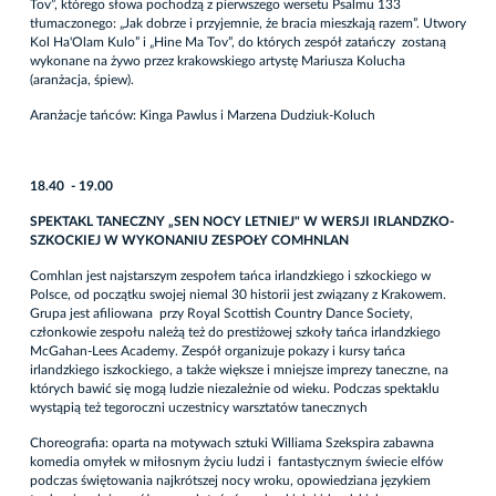
Tov”, którego słowa pochodzą z pierwszego wersetu Psalmu 133
tłumaczonego: „Jak dobrze i przyjemnie, że bracia mieszkają razem”. Utwory
Kol Ha'Olam Kulo” i „Hine Ma Tov”, do których zespół zatańczy zostaną
wykonane na żywo przez krakowskiego artystę Mariusza Kolucha
(aranżacja, śpiew).
Aranżacje tańców: Kinga Pawlus i Marzena Dudziuk-Koluch
18.40 - 19.00
SPEKTAKL TANECZNY „SEN NOCY LETNIEJ" W WERSJI IRLANDZKO-
SZKOCKIEJ W WYKONANIU ZESPOŁY COMHNLAN
Comhlan jest najstarszym zespołem tańca irlandzkiego i szkockiego w
Polsce, od początku swojej niemal 30 historii jest związany z Krakowem.
Grupa jest afiliowana przy Royal Scottish Country Dance Society,
członkowie zespołu należą też do prestiżowej szkoły tańca irlandzkiego
McGahan-Lees Academy. Zespół organizuje pokazy i kursy tańca
irlandzkiego iszkockiego, a także większe i mniejsze imprezy taneczne, na
których bawić się mogą ludzie niezależnie od wieku. Podczas spektaklu
wystąpią też tegoroczni uczestnicy warsztatów tanecznych
Choreografia: oparta na motywach sztuki Williama Szekspira zabawna
komedia omyłek w miłosnym życiu ludzi i fantastycznym świecie elfów
podczas świętowania najkrótszej nocy wroku, opowiedziana językiem