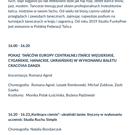
ruch, stąd sięganie po tak efektowne style jak hip hop, street dance show,
jazz, modern. Tancerze trenują pod okiem profesjonalnych instruktorów
tańca, mistrzów w swoim fachu. Od wielu lat biorą czynny udział w
przeglądach i zawodach tanecznych, zajmując najwyższe podium na
turniejach tanecznych w kraju i zagranicą. Od roku 2019 Studio FunkyFree
jest zrzeszone w Polskiej Federacji Tańca
16.00 - 16.20
POKAZ TAŃCÓW EUROPY CENTRALNEJ (TAŃCE WĘGIERSKIE,
CYGAŃSKIE, HANACKIE, UKRAIŃSKIE) W WYKONANIU BALETU
CRACOVIA DANZA
Inscenizacja: Romana Agnel
Choreografia: Romana Agnel, Leszek Rembowski, Michał Zubkow, Zsolt
Szarka
Kostiumy: Monika Polak-Luścińska, Bożena Pędziwiatr
16.20 - 16.23
„Kwitnące ciernie”- ukraiński taniec liryczny w wykonaniu
uczennic Studia Ruchu Simple
Choreografia: Natalia Bondarczuk