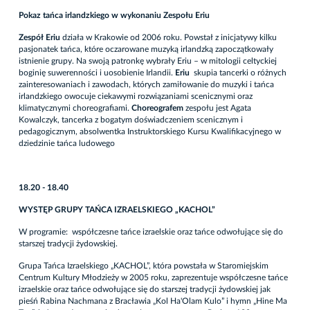
Pokaz tańca irlandzkiego w wykonaniu Zespołu Eriu
Zespół Eriu
działa w Krakowie od 2006 roku. Powstał z inicjatywy kilku
pasjonatek tańca, które oczarowane muzyką irlandzką zapoczątkowały
istnienie grupy. Na swoją patronkę wybrały Eriu – w mitologii celtyckiej
boginię suwerenności i uosobienie Irlandii.
Eriu
skupia tancerki o różnych
zainteresowaniach i zawodach, których zamiłowanie do muzyki i tańca
irlandzkiego owocuje ciekawymi rozwiązaniami scenicznymi oraz
klimatycznymi choreografiami.
Choreografem
zespołu jest Agata
Kowalczyk, tancerka z bogatym doświadczeniem scenicznym i
pedagogicznym, absolwentka Instruktorskiego Kursu Kwalifikacyjnego w
dziedzinie tańca ludowego
18.20 - 18.40
WYSTĘP GRUPY TAŃCA IZRAELSKIEGO „KACHOL”
W programie: współczesne tańce izraelskie oraz tańce odwołujące się do
starszej tradycji żydowskiej.
Grupa Tańca Izraelskiego „KACHOL”, która powstała w Staromiejskim
Centrum Kultury Młodzieży w 2005 roku, zaprezentuje współczesne tańce
izraelskie oraz tańce odwołujące się do starszej tradycji żydowskiej jak
pieśń Rabina Nachmana z Bracławia „Kol Ha'Olam Kulo” i hymn „Hine Ma