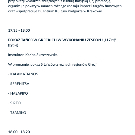
przy okazji wydarzeń związanych z kulturą indyjską i jej promocją,
organizuje pokazy w ramach różnego rodzaju imprez i targów firmowych
oraz współpracuje z Centrum Kultury Podgórza w Krakowie
17.35 - 18.00
POKAZ TAŃCÓW GRECKICH W WYKONANIU ZESPOŁU „H
Ζωή
"
(
ż
ycie)
Instruktor: Karina Skrzeszewska
W programie: pokaz 5 tańców z różnych regionów Grecji
- KALAMATIANOS
- SERENITSA
- HASAPIKO
- SIRTO
- TSAMIKO
18.00 - 18.20