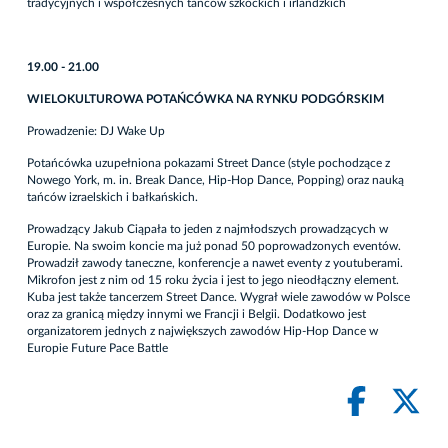
tradycyjnych i współczesnych tańców szkockich i irlandzkich
19.00 - 21.00
WIELOKULTUROWA POTAŃCÓWKA NA RYNKU PODGÓRSKIM
Prowadzenie: DJ Wake Up
Potańcówka uzupełniona pokazami Street Dance (style pochodzące z
Nowego York, m. in. Break Dance, Hip-Hop Dance, Popping) oraz nauką
tańców izraelskich i bałkańskich.
Prowadzący Jakub Ciąpała to jeden z najmłodszych prowadzących w
Europie. Na swoim koncie ma już ponad 50 poprowadzonych eventów.
Prowadził zawody taneczne, konferencje a nawet eventy z youtuberami.
Mikrofon jest z nim od 15 roku życia i jest to jego nieodłączny element.
Kuba jest także tancerzem Street Dance. Wygrał wiele zawodów w Polsce
oraz za granicą między innymi we Francji i Belgii. Dodatkowo jest
organizatorem jednych z największych zawodów Hip-Hop Dance w
Europie Future Pace Battle