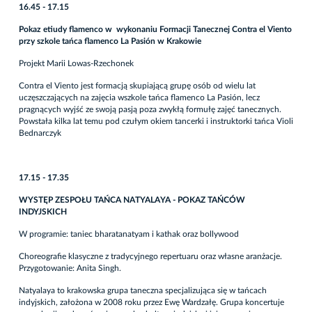
16.45 - 17.15
Pokaz
etiudy flamenco w wykonaniu Formacji Tanecznej Contra el Viento
przy szkole tańca flamenco La Pasión w Krakowie
Projekt Marii Lowas-Rzechonek
Contra el Viento jest formacją skupiającą grupę osób od wielu lat
uczęszczających na zajęcia wszkole tańca flamenco La Pasión, lecz
pragnących wyjść ze swoją pasją poza zwykłą formułę zajęć tanecznych.
Powstała kilka lat temu pod czułym okiem tancerki i instruktorki tańca Violi
Bednarczyk
17.15 - 17.35
WYSTĘP ZESPOŁU TAŃCA NATYALAYA - POKAZ TAŃCÓW
INDYJSKICH
W programie: taniec bharatanatyam i kathak oraz bollywood
Choreografie klasyczne z tradycyjnego repertuaru oraz własne aranżacje.
Przygotowanie: Anita Singh.
Natyalaya to krakowska grupa taneczna specjalizująca się w tańcach
indyjskich, założona w 2008 roku przez Ewę Wardzałę. Grupa koncertuje