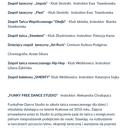
Zespół taneczny ,,Impuls"
- Klub Skotniki. Instruktor Ewa Twardowska
Zespół taneczny ,,Flexi"
- Klub Skotniki. Instruktor Ewa Twardowska
Zespół Tańca Współczesnego "Okejki"
- Klub Iskierka. Instruktor Bianka
Strzebońska
Zespół tańca „Streetersi” -
Klub Zbydniowice. Instruktor: Patrycja Kania
Dziecięcy zespół taneczny „Art Rock
”- Centrum Kultura Podgórza
Choreografia: Aneta Sikora
Zespół tańca nowoczesnego Hip-Hop
- Klub Wróblowice. Instruktor:
Liliana Żabińska
Zespół baletowy
„SMERFY”
Klub Wróblowice. Instruktor: Katarzyna Sojka
„FUNKY FREE DANCE STUDIO”
Instruktor: Aleksandra Chrabąszcz
FunkyFree Dance Studio to szkoła tańca nowoczesnego dla dzieci i
młodzieży działająca na terenie Krakowa od 2010 roku. Zajęcia
prowadzone przez to Studio to połączenie pasji do tańca z energicznym,
pełnym niespodzianek podejściem do nauki. Stawiają na rozbudzenie
w tancerzach poczucia rytmu, ekspresji tanecznej i wyrażania się poprzez