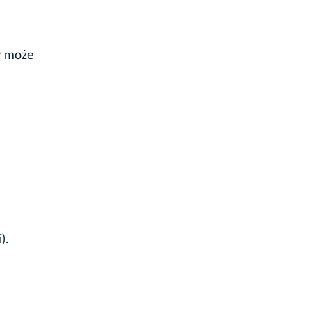
y może
).