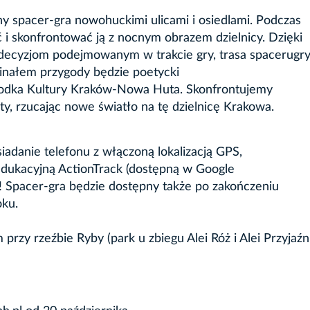
 spacer-gra nowohuckimi ulicami i osiedlami. Podczas
i skonfrontować ją z nocnym obrazem dzielnicy. Dzięki
decyzjom podejmowanym w trakcie gry, trasa spacerugr
Finałem przygody będzie poetycki
rodka Kultury Kraków-Nowa Huta. Skonfrontujemy
y, rzucając nowe światło na tę dzielnicę Krakowa.
adanie telefonu z włączoną lokalizacją GPS,
edukacyjną ActionTrack (dostępną w Google
! Spacer-gra będzie dostępny także po zakończeniu
oku.
zy rzeźbie Ryby (park u zbiegu Alei Róż i Alei Przyjaźni