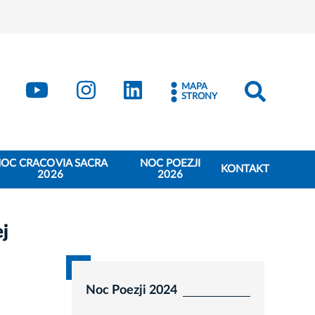
book
Kraków - X
Kraków - YouTube
Kraków - Instagram
Kraków - LinkedIn
MAPA
STRONY
OC CRACOVIA SACRA
NOC POEZJI
KONTAKT
2026
2026
ej
Noc Poezji 2024