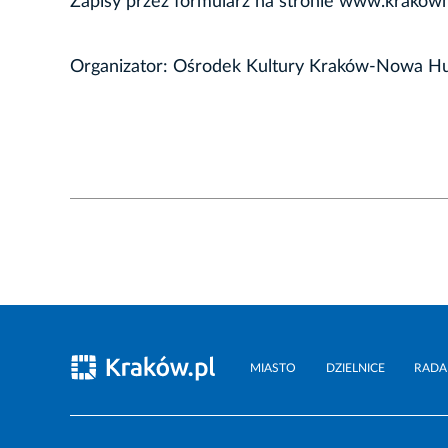
Zapisy przez formularz na stronie www.krakown
Organizator: Ośrodek Kultury Kraków-Nowa H
MIASTO
DZIELNICE
RADA