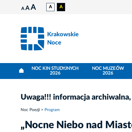
A
A
A
A
A
Krakowskie
Noce
NOC KIN STUDYJNYCH
NOC MUZEÓW
2026
2026
Uwaga!!! informacja archiwalna,
Noc Poezji
Program
„Nocne Niebo nad Miast