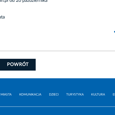
h.pl od 20 października
uta
POWRÓT
 MIASTA
KOMUNIKACJA
DZIECI
TURYSTYKA
KULTURA
E