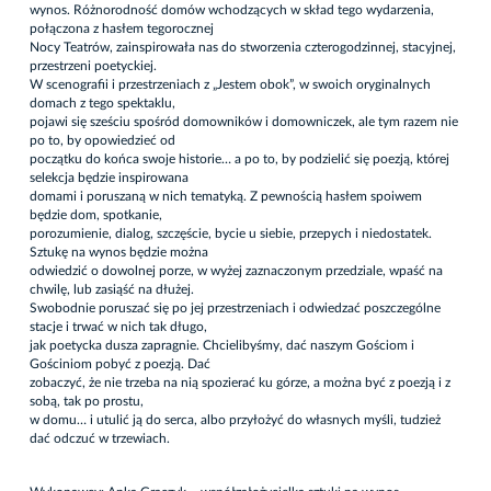
wynos. Różnorodność domów wchodzących w skład tego wydarzenia,
połączona z hasłem tegorocznej
Nocy Teatrów, zainspirowała nas do stworzenia czterogodzinnej, stacyjnej,
przestrzeni poetyckiej.
W scenografii i przestrzeniach z „Jestem obok”, w swoich oryginalnych
domach z tego spektaklu,
pojawi się sześciu spośród domowników i domowniczek, ale tym razem nie
po to, by opowiedzieć od
początku do końca swoje historie… a po to, by podzielić się poezją, której
selekcja będzie inspirowana
domami i poruszaną w nich tematyką. Z pewnością hasłem spoiwem
będzie dom, spotkanie,
porozumienie, dialog, szczęście, bycie u siebie, przepych i niedostatek.
Sztukę na wynos będzie można
odwiedzić o dowolnej porze, w wyżej zaznaczonym przedziale, wpaść na
chwilę, lub zasiąść na dłużej.
Swobodnie poruszać się po jej przestrzeniach i odwiedzać poszczególne
stacje i trwać w nich tak długo,
jak poetycka dusza zapragnie. Chcielibyśmy, dać naszym Gościom i
Gościniom pobyć z poezją. Dać
zobaczyć, że nie trzeba na nią spozierać ku górze, a można być z poezją i z
sobą, tak po prostu,
w domu… i utulić ją do serca, albo przyłożyć do własnych myśli, tudzież
dać odczuć w trzewiach.