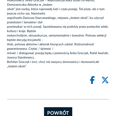
Wykonawcy: Anka Graczyk – współzałożycielka sztuki na wynos,
Domowniczka-Aktorka w „Jestem
obok” jest osobą, która naprawdę lubi i czyta poezję. Też pisze, ale o tym
jeszcze cicho sza. Namówiła
współszefa Dariusza Starczewskiego, reżysera „Jestem obok”, by użyczył
przestrzeni i tematów i dał
pomieszkać w nich poezji. Spodziewamy się podróży przez poetyckie wieki,
kultury i kraje. Będzie
melancholijnie, obrazoburczo, sentymentalnie i żywotnie. Połowa selekcji
będzie decyzją Inicjatorki –
Anki, połowa aktorów i aktorek biorących udział. Różnorodność
gwarantowana. Czytać / śpiewać /
mówić / dialogować poezją będą z pewnością Anka Graczyk, Rafał Iwański,
Joanna Stankiewicz,
Bohdan Graczyk i inni, choć nie wszyscy domownicy i domowniczki
„Jestem obok”.
POWRÓT