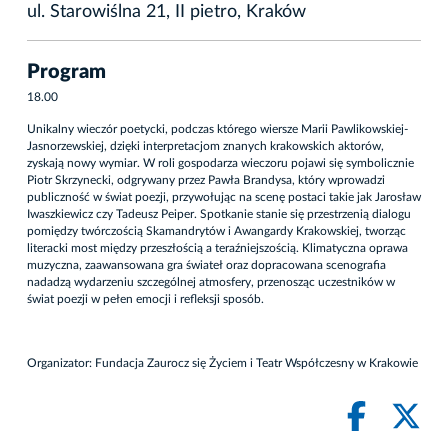
ul. Starowiślna 21, II pietro, Kraków
Program
18.00
Unikalny wieczór poetycki, podczas którego wiersze Marii Pawlikowskiej-
Jasnorzewskiej, dzięki interpretacjom znanych krakowskich aktorów,
zyskają nowy wymiar. W roli gospodarza wieczoru pojawi się symbolicznie
Piotr Skrzynecki, odgrywany przez Pawła Brandysa, który wprowadzi
publiczność w świat poezji, przywołując na scenę postaci takie jak Jarosław
Iwaszkiewicz czy Tadeusz Peiper. Spotkanie stanie się przestrzenią dialogu
pomiędzy twórczością Skamandrytów i Awangardy Krakowskiej, tworząc
literacki most między przeszłością a teraźniejszością. Klimatyczna oprawa
muzyczna, zaawansowana gra świateł oraz dopracowana scenografia
nadadzą wydarzeniu szczególnej atmosfery, przenosząc uczestników w
świat poezji w pełen emocji i refleksji sposób.
Organizator: Fundacja Zaurocz się Życiem i Teatr Współczesny w Krakowie