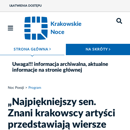
UŁATWIENIA DOSTĘPU
Krakowskie
Noce
ROZWIŃ MENU
ROZWIŃ
STRONA GŁÓWNA
NA SKRÓTY
Uwaga!!! informacja archiwalna, aktualne
informacje na stronie głównej
Noc Poezji
Program
„Najpiękniejszy sen.
Znani krakowscy artyści
przedstawiają wiersze