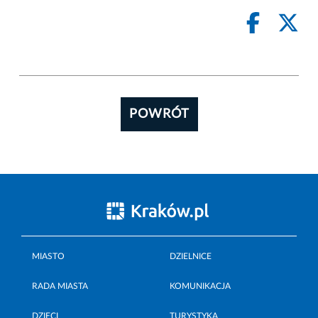
POWRÓT
MIASTO
DZIELNICE
RADA MIASTA
KOMUNIKACJA
DZIECI
TURYSTYKA