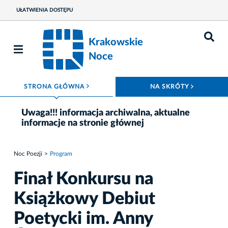
UŁATWIENIA DOSTĘPU
Krakowskie
Noce
ROZWIŃ MENU
ROZWIŃ
STRONA GŁÓWNA
NA SKRÓTY
Uwaga!!! informacja archiwalna, aktualne
informacje na stronie głównej
Noc Poezji
Program
Finał Konkursu na
Książkowy Debiut
Poetycki im. Anny