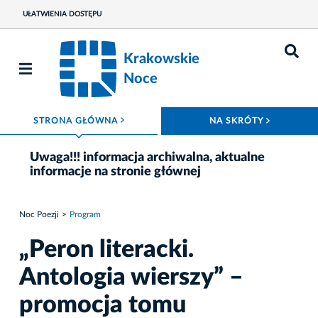
UŁATWIENIA DOSTĘPU
Krakowskie
Noce
ROZWIŃ MENU
ROZWIŃ
STRONA GŁÓWNA
NA SKRÓTY
Uwaga!!! informacja archiwalna, aktualne
informacje na stronie głównej
Noc Poezji
Program
„Peron literacki.
Antologia wierszy” –
promocja tomu