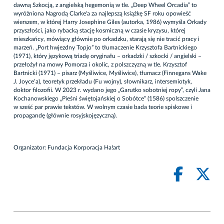
dawną Szkocją, z angielską hegemonią w tle. „Deep Wheel Orcadia” to
wyróżniona Nagrodą Clarke'a za najlepszą książkę SF roku opowieść
wierszem, w której Harry Josephine Giles (autorka, 1986) wymyśla Orkady
przyszłości, jako rybacką stację kosmiczną w czasie kryzysu, której
mieszkańcy, mówiący głównie po orkadzku, starają się nie tracić pracy i
marzeń. „Port hwjezdny Topjo” to tłumaczenie Krzysztofa Bartnickiego
(1971), który językową triadę oryginału – orkadzki / szkocki / angielski –
przełożył na mowy Pomorza i okolic, z polszczyzną w tle. Krzysztof
Bartnicki (1971) – pisarz (Myśliwice, Myśliwice), tłumacz (Finnegans Wake
J. Joyce’a), teoretyk przekładu (Fu wojny), słownikarz, intersemiotyk,
doktor filozofii. W 2023 r. wydano jego „Garutko sobotniej ropy”, czyli Jana
Kochanowskiego „Pieśni świętojańskiej o Sobótce” (1586) spolszczenie
w sześć par prawie tekstów. W wolnym czasie bada teorie spiskowe i
propagandę (głównie rosyjskojęzyczną).
Organizator: Fundacja Korporacja Ha!art