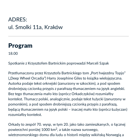
ADRES:
ul. Smolki 11a, Kraków
Program
18.00
Spotkanie z Krzysztofem Bartnickim poprowadzi Marceli Szpak
Przetłumaczony przez Krzysztofa Bartnickiego tom „Port hwjezdny Topjo”
(„Deep Wheel Orcadia”) Harry Josephine Giles to książka wielojęzyczna.
Autorka podaje tekst orknejski (zanurzony w szkockim), a pod spodem
drobniejszą czcionką przypis z parafrazą-tłumaczeniem na język angielski.
Bez tego tłumaczenia mało kto (oprócz Orkadczyków) rozumiałby
kontekst. Tłumacz polski, analogicznie, podaje tekst łużycki (zanurzony w
pomorskim), a pod spodem drobniejszą czcionką przypis z parafrazą,
będącą tłumaczeniem na język polski – inaczej mało kto (oprócz Łużyczan)
rozumiałby kontekst.
Orkady to zespół 70. wysp, w tym 20. jako tako zamieszkanych, o łącznej
2
powierzchni poniżej 1000 km
, a także nazwa surowego,
wietrznomorskiego domu dla ludu o historii między wikińską Norwegią a