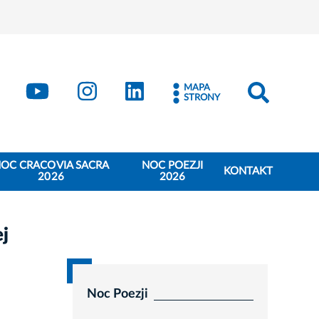
book
Kraków - X
Kraków - YouTube
Kraków - Instagram
Kraków - LinkedIn
MAPA
STRONY
OC CRACOVIA SACRA
NOC POEZJI
KONTAKT
2026
2026
ej
Noc Poezji