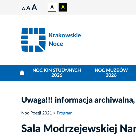
A
A
A
A
A
Krakowskie
Noce
NOC KIN STUDYJNYCH
NOC MUZEÓW
2026
2026
Uwaga!!! informacja archiwalna,
Noc Poezji 2021
Program
Sala Modrzejewskiej Na