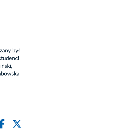
zany był
studenci
ński,
rabowska