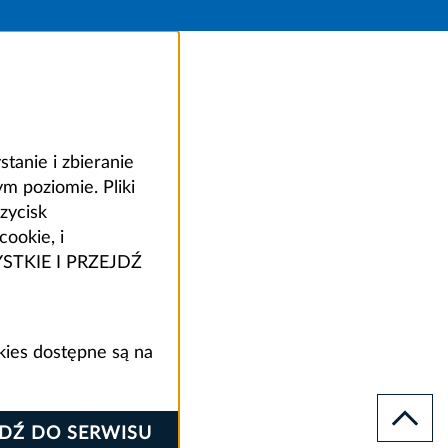
anie i zbieranie
 poziomie. Pliki
zycisk
ookie, i
ZYSTKIE I PRZEJDŹ
kies dostępne są na
JDŹ DO SERWISU