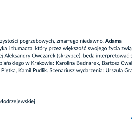
czystości pogrzebowych, zmarłego niedawno,
Adama
yka i tłumacza, który przez większość swojego życia zwią
j Aleksandry Owczarek (skrzypce), będą interpretować 
piańskiego w Krakowie: Karolina Bednarek, Bartosz Cwali
 Piętka, Kamil Pudlik. Scenariusz wydarzenia: Urszula G
 Modrzejewskiej