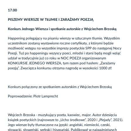
17.00
PISZEMY WIERSZE W TŁUMIE I ZARAŻAMY POEZJĄ
Konkurs Jednego Wiersza i spotkanie autorskie z Wojciechem Brzoską
Happening polegający na pisaniu wierszy w sztucznym tłumie. Wszystkim
uczestnikom zostaną wystawione roczne certyfikaty, z którymi będzie
możliwość wstępu na wszystkie imprezy poetyckie SPP do następnej Nocy
Poezji. Tuż po happeningu wszyscy poeci, młodsi i starsi będą mogli wziąć
udział w tradycyjnie już co roku w NOC POEZJI organizowanym
KONKURSIE JEDNEGO WIERSZA, tym razem pod hasłem: „Zarażamy
poezją”. Zwycięzca konkursu otrzyma nagrodę w wysokości 1000 zł!
Konkurs połączony ze spotkaniem autorskim z Wojciechem Brzoską
Poprowadzenie: Piotr Lamprecht
Wojciech Brzoska - muzykujący poeta, kaowiec, major. Autor dziesięciu
książek poetyckich (najnowsze to „Ucho środkowe”, 2020 i „Plejady”, 2021).
Jego wiersze były tłumaczone na języki: angielski, niemiecki, czeski,
słowacki, słoweński, serbski i hiszpański. Publikował w najważniejszych