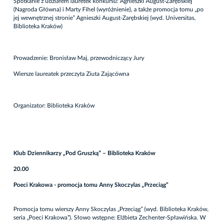
Spotkanie z udziałem lauretek konkursu: Agnieszki August-Zarębskiej
(Nagroda Główna) i Marty Fihel (wyróżnienie), a także promocja tomu „po
jej wewnętrznej stronie” Agnieszki August-Zarębskiej (wyd. Universitas,
Biblioteka Kraków)
Prowadzenie: Bronisław Maj, przewodniczący Jury
Wiersze laureatek przeczyta Ziuta Zającówna
Organizator: Biblioteka Kraków
Klub Dziennikarzy „Pod Gruszką” – Biblioteka Kraków
20.00
Poeci Krakowa - promocja tomu Anny Skoczylas „Przeciąg”
Promocja tomu wierszy Anny Skoczylas „Przeciąg” (wyd. Biblioteka Kraków,
seria „Poeci Krakowa”). Słowo wstępne: Elżbieta Zechenter-Spławińska. W