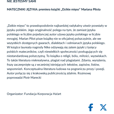
NIE JESTEŚMY SAMI
MATECZNIKI JĘZYKA: premiera książki „Dzikie mięso” Mariana Pilota
„Dzikie mięso” to prawdopodobnie najbardziej radykalny utwór powstały w
języku polskim. Jego oryginalność polega na tym, że zamiast języka
polskiego w liczbie pojedynczej autor używa języka polskiego w liczbie
mnogiej. Marian Pilot pisze książkę nie w oficjalnej polszczyźnie, ale we
wszystkich dostępnych gwarach, dialektach i odmianach języka polskiego.
W książce laureata nagrody Nike odzywają się zatem języki z tysięcy
polskich mateczników, czyli niewielkich społeczności posługujących się
niestandardową polszczyzną. To książka o religii, bólu, miłości, wyzwiskach.
To także literatura niekreatywna, plagiat nad plagiatami. Zdania, wyrażenia,
frazy zaczerpnięte są z wcześniej istniejących tekstów, zapisów, listów,
wspomnień. Konceptualna literatura ludowa na pograniczu prozy i poezji.
Autor połączy się z krakowską publicznością zdalnie. Rozmowę
poprowadzi Piotr Marecki
Organizator: Fundacja Korporacja Ha!art