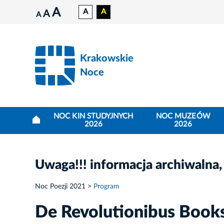
A
A
A
A
A
Krakowskie
Noce
NOC KIN STUDYJNYCH
NOC MUZEÓW
2026
2026
Uwaga!!! informacja archiwalna,
Noc Poezji 2021
Program
De Revolutionibus Book