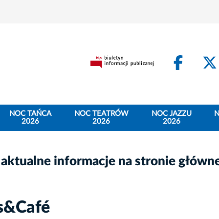
Face
NOC TAŃCA
NOC TEATRÓW
NOC JAZZU
N
2026
2026
2026
 aktualne informacje na stronie główn
s&Café