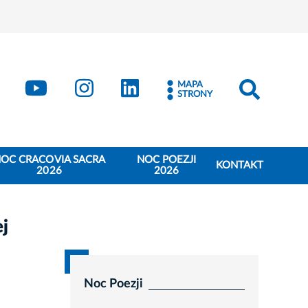
book
Kraków - X
Kraków - YouTube
Kraków - Instagram
Kraków - LinkedIn
MAPA
STRONY
OC CRACOVIA SACRA
NOC POEZJI
KONTAKT
2026
2026
ej
Noc Poezji