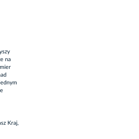
yszy
te na
emier
nad
 jednym
ie
sz Kraj,