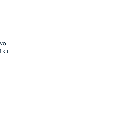
two
ilku