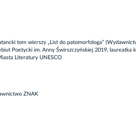
iutancki tom wierszy „List do patomorfologa” (Wydawnic
ut Poetycki im. Anny Świrszczyńskiej 2019, laureatka k
Miasta Literatury UNESCO
dawnictwo ZNAK