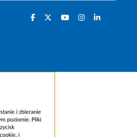
anie i zbieranie
 poziomie. Pliki
zycisk
ookie, i