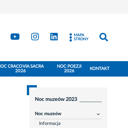
book
Kraków - X
Kraków - YouTube
Kraków - Instagram
Kraków - LinkedIn
MAPA
STRONY
OC CRACOVIA SACRA
NOC POEZJI
KONTAKT
2026
2026
Noc muzeów 2023
Noc muzeów
rozwiń
Informacja