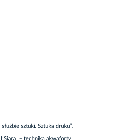
łużbie sztuki. Sztuka druku”.
ł Siara – technika akwaforty