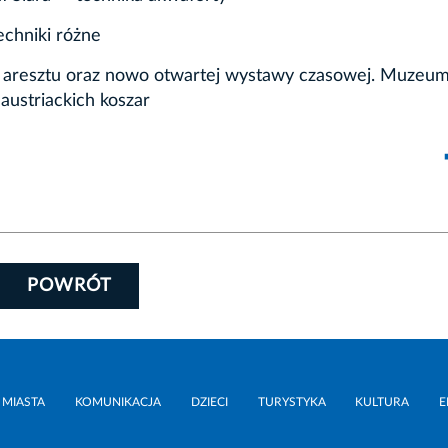
echniki różne
u aresztu oraz nowo otwartej wystawy czasowej. Muzeum
ustriackich koszar
POWRÓT
 MIASTA
KOMUNIKACJA
DZIECI
TURYSTYKA
KULTURA
E