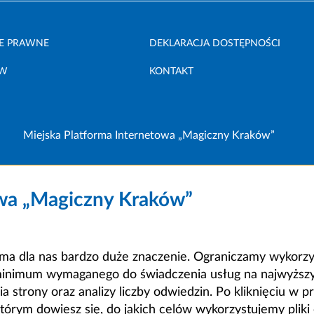
E PRAWNE
DEKLARACJA DOSTĘPNOŚCI
ÓW
KONTAKT
Miejska Platforma Internetowa „Magiczny Kraków”
owa „Magiczny Kraków”
a dla nas bardzo duże znaczenie. Ograniczamy wykorzyst
minimum wymaganego do świadczenia usług na najwyższym
strony oraz analizy liczby odwiedzin. Po kliknięciu w pr
m dowiesz się, do jakich celów wykorzystujemy pliki c