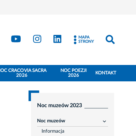
book
Kraków - X
Kraków - YouTube
Kraków - Instagram
Kraków - LinkedIn
MAPA
STRONY
OC CRACOVIA SACRA
NOC POEZJI
KONTAKT
2026
2026
Noc muzeów 2023
Noc muzeów
rozwiń
Informacja