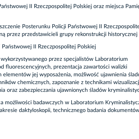
i Państwowej II Rzeczpospolitej Polskiej oraz miejsca Pami
zczenie Posterunku Policji Państwowej II Rzeczpospolite
ą przez przedstawicieli grupy rekonstrukcji historycznej
Państwowej II Rzeczpospolitej Polskiej
ej wykorzystywanego przez specjalistów Laboratorium
fluorescencyjnych, prezentacja zawartości walizki
ch elementów jej wyposażenia, możliwość ujawnienia śla
nników chemicznych, zapoznanie z technikami wizualizacj
ia oraz zabezpieczania ujawnionych śladów kryminalisty
ząca możliwości badawczych w Laboratorium Kryminalist
kresie daktyloskopii, technicznego badania dokumentów