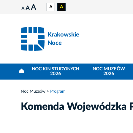
A
A
A
A
A
Krakowskie
Noce
NOC KIN STUDYJNYCH
NOC MUZEÓW
2026
2026
Noc Muzeów
Program
Komenda Wojewódzka Po