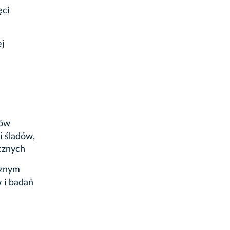
ęci
j
dów
i śladów,
cznych
ycznym
 i badań