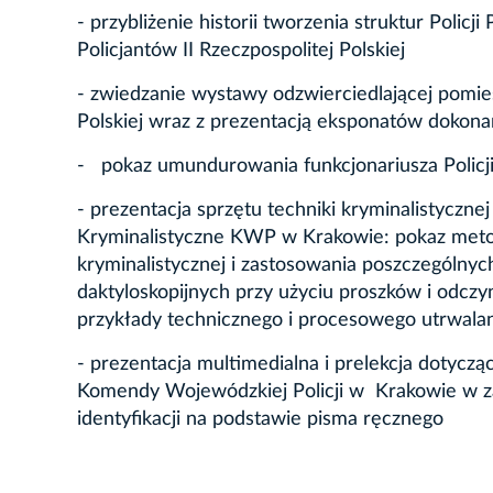
- przybliżenie historii tworzenia struktur Policj
Policjantów II Rzeczpospolitej Polskiej
- zwiedzanie wystawy odzwierciedlającej pomies
Polskiej wraz z prezentacją eksponatów dokonan
- pokaz umundurowania funkcjonariusza Policji 
- prezentacja sprzętu techniki kryminalistyczn
Kryminalistyczne KWP w Krakowie: pokaz metod 
kryminalistycznej i zastosowania poszczególny
daktyloskopijnych przy użyciu proszków i odczy
przykłady technicznego i procesowego utrwalan
- prezentacja multimedialna i prelekcja dotyc
Komendy Wojewódzkiej Policji w Krakowie w za
identyfikacji na podstawie pisma ręcznego