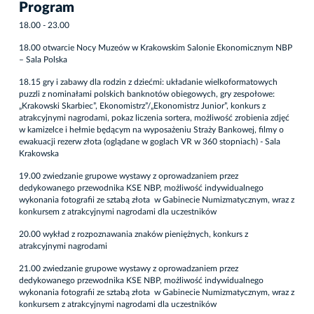
Program
18.00 - 23.00
18.00 otwarcie Nocy Muzeów w Krakowskim Salonie Ekonomicznym NBP
– Sala Polska
18.15
gry i zabawy dla rodzin z dziećmi: układanie wielkoformatowych
puzzli z nominałami polskich banknotów obiegowych,
gry zespołowe:
„Krakowski Skarbiec”, Ekonomistrz”/„Ekonomistrz Junior”,
konkurs z
atrakcyjnymi nagrodami, pokaz liczenia sortera, możliwość zrobienia zdjęć
w kamizelce i hełmie będącym na wyposażeniu Straży Bankowej, filmy o
ewakuacji rezerw złota (oglądane w goglach VR w 360 stopniach) - Sala
Krakowska
19.00 zwiedzanie grupowe wystawy z oprowadzaniem przez
dedykowanego przewodnika KSE NBP, możliwość indywidualnego
wykonania fotografii ze sztabą złota w Gabinecie Numizmatycznym
, wraz z
konkursem z atrakcyjnymi nagrodami dla uczestników
20.00 wykład z rozpoznawania znaków pieniężnych, konkurs z
atrakcyjnymi nagrodami
21.00 zwiedzanie grupowe wystawy z oprowadzaniem przez
dedykowanego przewodnika KSE NBP, możliwość indywidualnego
wykonania fotografii ze sztabą złota w Gabinecie Numizmatycznym, wraz z
konkursem z atrakcyjnymi nagrodami dla uczestników