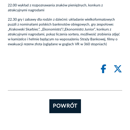
22.00 wykład z rozpoznawania znaków pieniężnych, konkurs z
atrakcyjnymi nagrodami
22.30 gry i zabawy dla rodzin z dziećmi: układanie wielkoformatowych
puzzli z nominałami polskich banknotów obiegowych, gry zespołowe:
„Krakowski Skarbiec”, „Ekonomistrz”/„Ekonomistrz Junior”, konkurs z
atrakcyjnymi nagrodami, pokaz liczenia sortera, możliwość zrobienia zdjęć
w kamizelce i hełmie będącym na wyposażeniu Straży Bankowej, filmy o
ewakuacji rezerw złota (oglądane w goglach VR w 360 stopniach)
POWRÓT