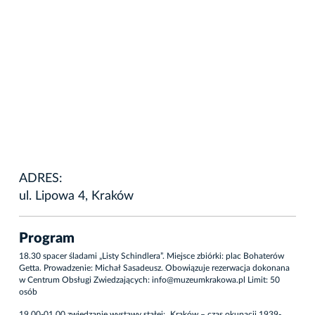
ADRES:
ul. Lipowa 4, Kraków
Program
18.30 spacer śladami „Listy Schindlera”. Miejsce zbiórki: plac Bohaterów
Getta. Prowadzenie: Michał Sasadeusz. Obowiązuje rezerwacja dokonana
w Centrum Obsługi Zwiedzających:
info@muzeumkrakowa.pl
Limit: 50
osób
19.00-01.00 zwiedzanie wystawy stałej: „Kraków – czas okupacji 1939-