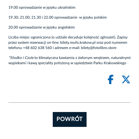
19.00 oprowadzanie w języku ukraińskim
19.30; 21.00; 21.30 i 22.00 oprowadzanie w języku polskim
20.00 oprowadzanie w języku angielskim
Liczba miejsc ograniczona (o udziale decyduje kolejność zgłoszeń). Zapisy
przez system rezerwacji on-line: bilety.mufo.krakow.pl oraz pod numerem
telefonu +48 602 638 560 i adresem e-mail: bilety@fotolibro.store
*Słodko i Czule
to klimatyczna kawiarnia z zielonym wnętrzem, naturalnymi
wypiekami i kawą speciality położoną w sąsiedztwie Parku Krakowskiego
POWRÓT