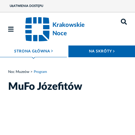
UŁATWIENIA DOSTĘPU
Krakowskie
Noce
ROZWIŃ MENU
ROZWIŃ
STRONA GŁÓWNA
NA SKRÓTY
Noc Muzeów
Program
MuFo Józefitów