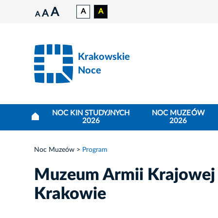
A
A
A
A
A
Krakowskie
Noce
NOC KIN STUDYJNYCH
NOC MUZEÓW
2026
2026
Noc Muzeów
Program
Muzeum Armii Krajowej i
Krakowie