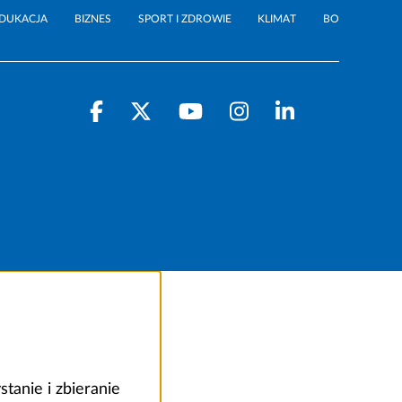
DUKACJA
BIZNES
SPORT I ZDROWIE
KLIMAT
BO
anie i zbieranie