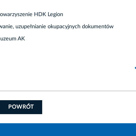
 Stowarzyszenie HDK Legion
frowanie, uzupełnianie okupacyjnych dokumentów
 Muzeum AK
POWRÓT