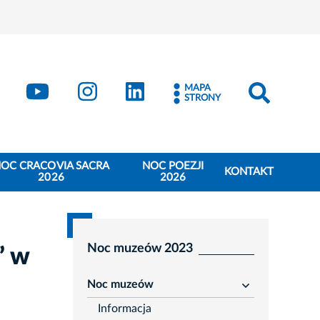
book
Kraków - X
Kraków - YouTube
Kraków - Instagram
Kraków - LinkedIn
MAPA
STRONY
OC CRACOVIA SACRA
NOC POEZJI
KONTAKT
2026
2026
Noc muzeów 2023
” w
Noc muzeów
rozwiń
Informacja