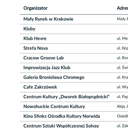
Organizator
Adre
Mały Rynek w Krakowie
Mały 
Kluby
Klub Hevre
ul. Me
Strefa Nova
ul. K
Cracow Groove Lab
ul. R
Improwizacja Jazz Klub
ul. Ś
Galeria Bronisława Chromego
ul. K
Cafe Zakrzówek
ul. W
Centrum Kultury „Dworek Białoprądnicki”
ul. Pa
Nowohuckie Centrum Kultury
Aleja 
Kino Sfinks Ośrodka Kultury Norwida
Osiedl
Centrum Sztuki Współczesnej Solvay
ul. Z