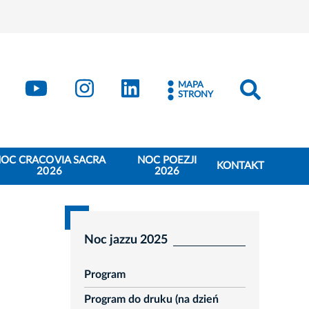
book
Kraków - X
Kraków - YouTube
Kraków - Instagram
Kraków - LinkedIn
MAPA
STRONY
OC CRACOVIA SACRA
NOC POEZJI
KONTAKT
2026
2026
Noc jazzu 2025
Program
Program do druku (na dzień