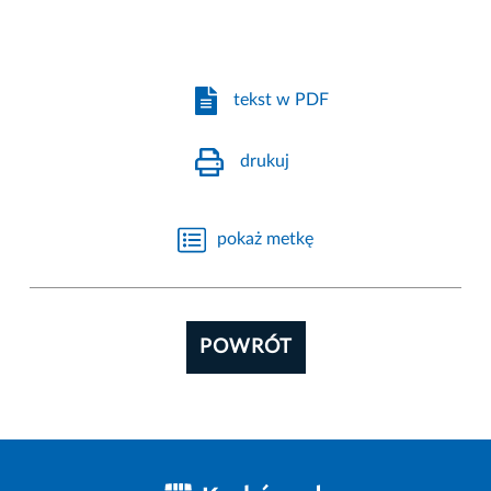
tekst w PDF
drukuj
pokaż metkę
POWRÓT