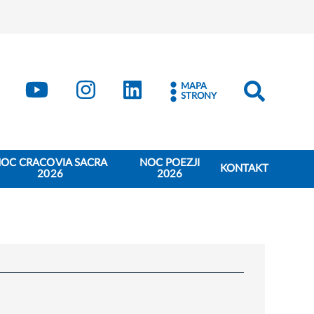
book
Kraków - X
Kraków - YouTube
Kraków - Instagram
Kraków - LinkedIn
MAPA
STRONY
OC CRACOVIA SACRA
NOC POEZJI
KONTAKT
2026
2026