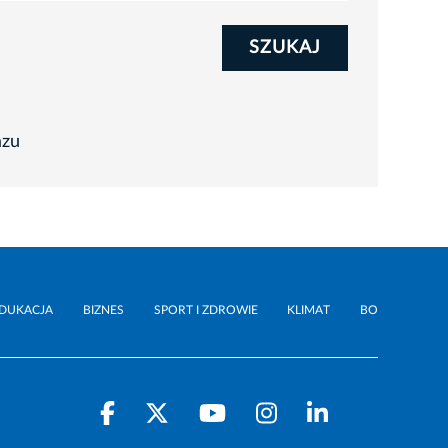
SZUKAJ
azu
DUKACJA
BIZNES
SPORT I ZDROWIE
KLIMAT
BO