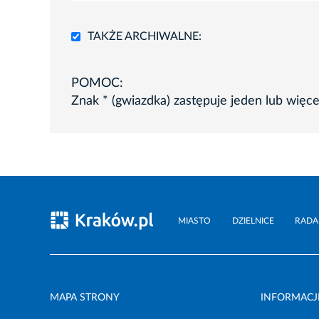
TAKŻE ARCHIWALNE:
POMOC:
Znak * (gwiazdka) zastępuje jeden lub więc
MIASTO
DZIELNICE
RADA
MAPA STRONY
INFORMACJ