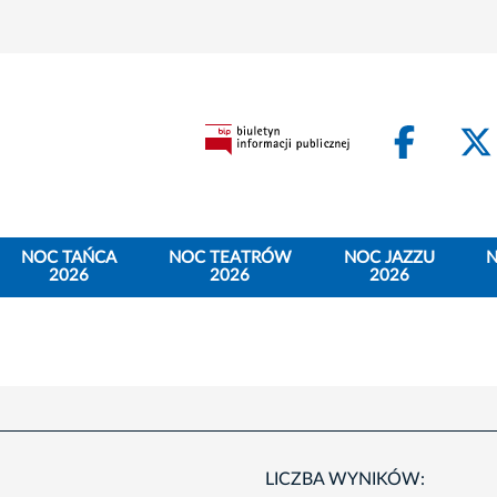
Face
NOC TAŃCA
NOC TEATRÓW
NOC JAZZU
N
2026
2026
2026
LICZBA WYNIKÓW: