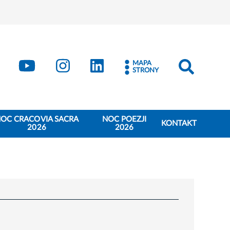
book
Kraków - X
Kraków - YouTube
Kraków - Instagram
Kraków - LinkedIn
MAPA
STRONY
OC CRACOVIA SACRA
NOC POEZJI
KONTAKT
2026
2026