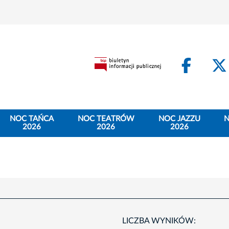
Face
NOC TAŃCA
NOC TEATRÓW
NOC JAZZU
N
2026
2026
2026
LICZBA WYNIKÓW: