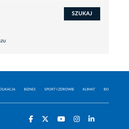
SZUKAJ
azu
DUKACJA
BIZNES
SPORT I ZDROWIE
KLIMAT
BO