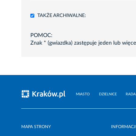
TAKŻE ARCHIWALNE:
POMOC:
Znak * (gwiazdka) zastępuje jeden lub więc
MIASTO
DZIELNICE
RADA
MAPA STRONY
INFORMACJ