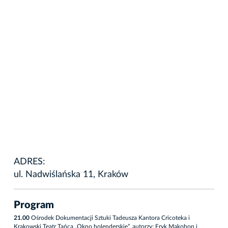
ADRES:
ul. Nadwiślańska 11, Kraków
Program
21.00
Ośrodek Dokumentacji Sztuki Tadeusza Kantora Cricoteka i
Krakowski Teatr Tańca „Okno holenderskie”, autorzy: Eryk Makohon i