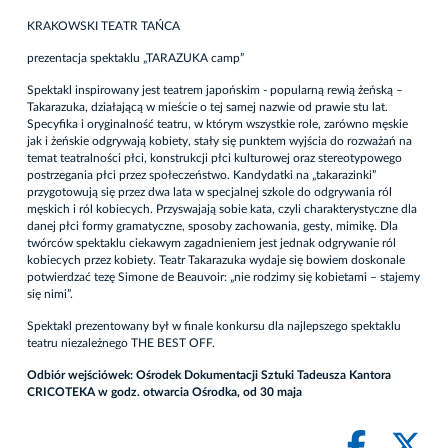
KRAKOWSKI TEATR TAŃCA
prezentacja spektaklu „TARAZUKA camp”
Spektakl inspirowany jest teatrem japońskim - popularną rewią żeńską –
Takarazuka, działającą w mieście o tej samej nazwie od prawie stu lat.
Specyfika i oryginalność teatru, w którym wszystkie role, zarówno męskie
jak i żeńskie odgrywają kobiety, stały się punktem wyjścia do rozważań na
temat teatralności płci, konstrukcji płci kulturowej oraz stereotypowego
postrzegania płci przez społeczeństwo. Kandydatki na „takarazinki”
przygotowują się przez dwa lata w specjalnej szkole do odgrywania ról
męskich i ról kobiecych. Przyswajają sobie kata, czyli charakterystyczne dla
danej płci formy gramatyczne, sposoby zachowania, gesty, mimikę. Dla
twórców spektaklu ciekawym zagadnieniem jest jednak odgrywanie ról
kobiecych przez kobiety. Teatr Takarazuka wydaje się bowiem doskonale
potwierdzać tezę Simone de Beauvoir: „nie rodzimy się kobietami – stajemy
się nimi”.
Spektakl prezentowany był w finale konkursu dla najlepszego spektaklu
teatru niezależnego THE BEST OFF.
Odbiór wejściówek:
Ośrodek Dokumentacji Sztuki Tadeusza Kantora
CRICOTEKA w godz. otwarcia Ośrodka, od 30 maja