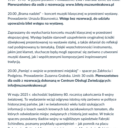
Pierwszeństwo dla osób z rezerwacją:
www.bilety.muzeumkrakowa.pl
20.00 „Brama nadziei” – koncert muzyki klasycznej w przestrzeni wystawy.
Prowadzenie: Urszula Bizunowicz.
Wstęp bez rezerwacji, do udziału
upoważnia bilet wstępu na wystawę.
Zapraszamy do wysłuchania koncertu muzyki klasycznej w przestrzeni
ekspozycyjnej. Występ będzie stanowił uzupełnienie oryginalnej ścieżki
dźwiękowej prezentowanej na wystawie stałej, a także skłaniał do refleksji
nad podejmowaną tu tematyką. Dzięki wszechstronności instrumentu,
jakim jest klarnet, słuchacze będą mogli zapoznać się zarówno z utworami
muzyki dawnej, jak i współczesnymi kompozycjami inspirowanymi
tradycją.
20.00 „Pamięć o wojnie w przestrzeni miejskiej” – spacer po Zabłociu i
Podgórzu. Prowadzenie: Zuzanna Grabska. Limit: 30 osób.
Pierwszeństwo
dla osób z rezerwacją dokonaną w Centrum Obsługi Zwiedzających:
info@muzeumkrakowa.pl
W maju 2025 r. obchodzić będziemy 80. rocznicę zakończenia II wojny
światowej. To wydarzenie wciąż odgrywa istotną rolę zarówno w polityce
historycznej państw, jak i w świadomości wielu ludzi szukających
informacji o losach swoich krewnych lub zaciekawionych tematem, dla
których odwiedzanie miejsc związanych z historią jest ważne. W trakcie
spaceru poszukamy śladów wojny w najbliższym sąsiedztwie Fabryki
Schindlera, poznamy przykłady upamiętnień – jak pomnik na placu