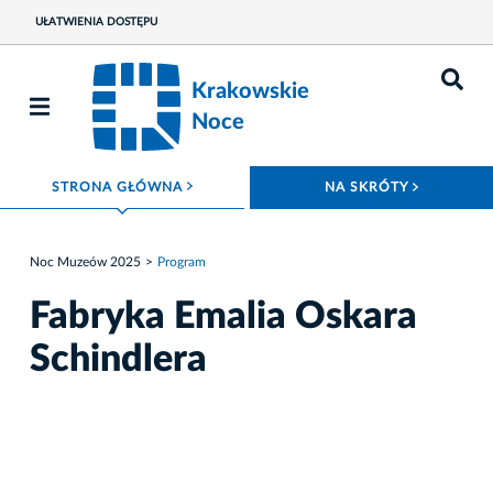
UŁATWIENIA DOSTĘPU
Krakowskie
Noce
ROZWIŃ MENU
ROZWIŃ
STRONA GŁÓWNA
NA SKRÓTY
Noc Muzeów 2025
Program
Fabryka Emalia Oskara
Schindlera