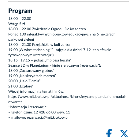
Program
18.00 – 22.00
Wstęp 5 zł
18.00 – 22.00 Zwiedzanie Ogrodu Doświadczeń
Ponad 100 interaktywnych obiektów edukacyjnych na 6 hektarach
parkowej zieleni
18.00 – 21.30 Przejażdżki w kuli zorba
19.00 „W wirze technologii” - zajęcia dla dzieci 7-12 lat o efekcie
żyroskopowym (rezerwacja*)
18.15 i 19.15 – pokaz „Implozja beczki”
Seanse 3D w Planetarium - kinie sferycznym (rezerwacja*):
18.00 „Zaczarowany globus”
19.00 „Na skrzydłach marzeń”
20.00 „Halo Ziemia”
21.00 „Explore”
Więcej informacji na temat filmów:
https://www.mit.krakow.pl/aktualnosc/kino-sferyczne-planetarium-nadal-
otwarte/
*Informacja i rezerwacje:
– telefonicznie: 12 428 66 00 wew. 11
– mailowo: rezerwacja@mit.krakow.pl