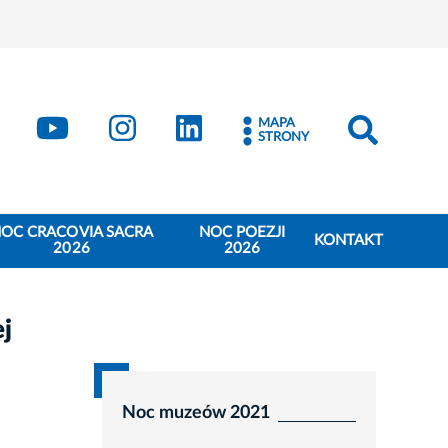
book
Kraków - X
Kraków - YouTube
Kraków - Instagram
Kraków - LinkedIn
MAPA
STRONY
OC CRACOVIA SACRA
NOC POEZJI
KONTAKT
2026
2026
ej
Noc muzeów 2021