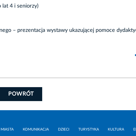
lat 4 i seniorzy)
znego – prezentacja wystawy ukazującej pomoce dydakty
POWRÓT
 MIASTA
KOMUNIKACJA
DZIECI
TURYSTYKA
KULTURA
E