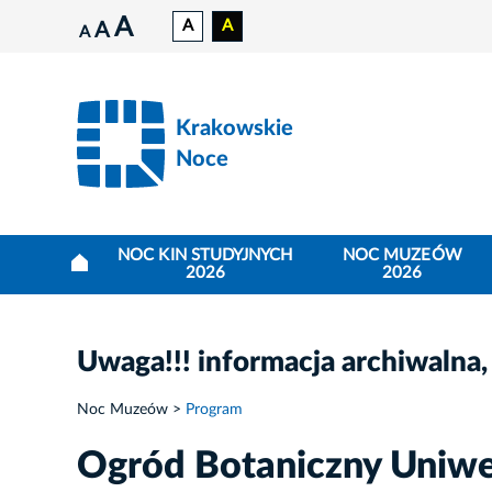
A
A
A
A
A
Krakowskie
Noce
NOC KIN STUDYJNYCH
NOC MUZEÓW
2026
2026
Uwaga!!! informacja archiwalna,
Noc Muzeów
Program
Ogród Botaniczny Uniwer