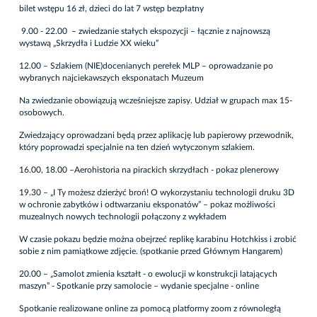
bilet wstępu 16 zł, dzieci do lat 7 wstęp bezpłatny
9.00 - 22.00 – zwiedzanie stałych ekspozycji – łącznie z najnowszą
wystawą „Skrzydła i Ludzie XX wieku”
12.00 – Szlakiem (NIE)docenianych perełek MLP – oprowadzanie po
wybranych najciekawszych eksponatach Muzeum
Na zwiedzanie obowiązują wcześniejsze zapisy. Udział w grupach max 15-
osobowych.
Zwiedzający oprowadzani będą przez aplikację lub papierowy przewodnik,
który poprowadzi specjalnie na ten dzień wytyczonym szlakiem.
16.00, 18.00 –Aerohistoria na pirackich skrzydłach - pokaz plenerowy
19.30 – „I Ty możesz dzierżyć broń! O wykorzystaniu technologii druku 3D
w ochronie zabytków i odtwarzaniu eksponatów” – pokaz możliwości
muzealnych nowych technologii połączony z wykładem
W czasie pokazu będzie można obejrzeć replikę karabinu Hotchkiss i zrobić
sobie z nim pamiątkowe zdjęcie. (spotkanie przed Głównym Hangarem)
20.00 – „Samolot zmienia kształt - o ewolucji w konstrukcji latających
maszyn” - Spotkanie przy samolocie – wydanie specjalne - online
Spotkanie realizowane online za pomocą platformy zoom z równoległą