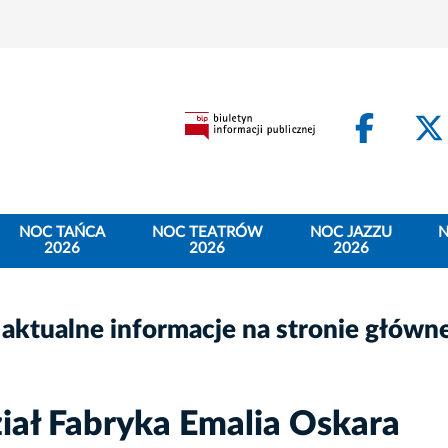
Face
NOC TAŃCA
NOC TEATRÓW
NOC JAZZU
N
2026
2026
2026
 aktualne informacje na stronie główn
ał Fabryka Emalia Oskara