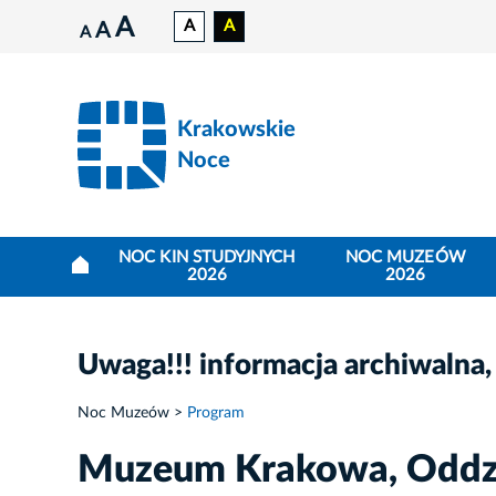
A
A
A
A
A
Krakowskie
Noce
NOC KIN STUDYJNYCH
NOC MUZEÓW
2026
2026
Uwaga!!! informacja archiwalna,
Noc Muzeów
Program
Muzeum Krakowa, Oddzi