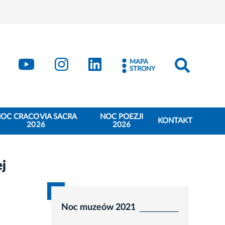
book
Kraków - X
Kraków - YouTube
Kraków - Instagram
Kraków - LinkedIn
MAPA
STRONY
OC CRACOVIA SACRA
NOC POEZJI
KONTAKT
2026
2026
ej
Noc muzeów 2021