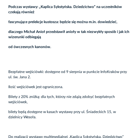
Podczas wystawy: „Kaplica Sykstyńska. Dziedzictwo” na uczestników
czekają również
fascynujące prelekcje kustosza: będzie się można m.in. dowiedzieć,
dlaczego Michał Anioł przedstawił anioły w tak niezwykły sposób i jak ich
wizerunki odbiegają
od ówczesnych kanonów.
Bezpłatne wejściówki: dostępne od 9 sierpnia w punkcie InfoKraków przy
ul. św. Jana 2.
Ilość wejściówek jest ograniczona.
Bilety z 20% zniżką: dla tych, którzy nie zdążą zdobyć bezpłatnych
wejściówek,
bilety będą dostępne w kasach wystawy przy ul. Śniadeckich 15, w
dzielnicy Wesoła.
Do realizacji wystawy multimedialnej „Kaplica Sykstyńska. Dziedzictwo”