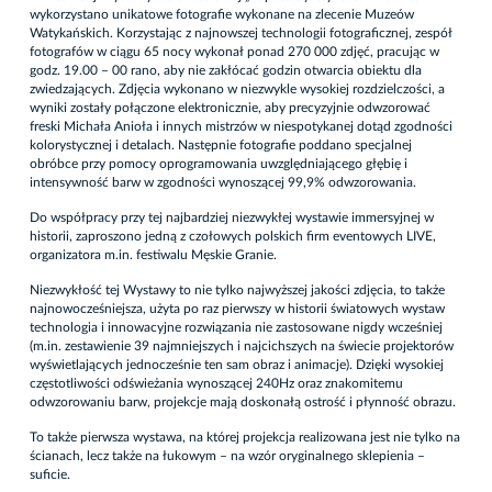
wykorzystano unikatowe fotografie wykonane na zlecenie Muzeów
Watykańskich. Korzystając z najnowszej technologii fotograficznej, zespół
fotografów w ciągu 65 nocy wykonał ponad 270 000 zdjęć, pracując w
godz. 19.00 – 00 rano, aby nie zakłócać godzin otwarcia obiektu dla
zwiedzających. Zdjęcia wykonano w niezwykle wysokiej rozdzielczości, a
wyniki zostały połączone elektronicznie, aby precyzyjnie odwzorować
freski Michała Anioła i innych mistrzów w niespotykanej dotąd zgodności
kolorystycznej i detalach. Następnie fotografie poddano specjalnej
obróbce przy pomocy oprogramowania uwzględniającego głębię i
intensywność barw w zgodności wynoszącej 99,9% odwzorowania.
Do współpracy przy tej najbardziej niezwykłej wystawie immersyjnej w
historii, zaproszono jedną z czołowych polskich firm eventowych LIVE,
organizatora m.in. festiwalu Męskie Granie.
Niezwykłość tej Wystawy to nie tylko najwyższej jakości zdjęcia, to także
najnowocześniejsza, użyta po raz pierwszy w historii światowych wystaw
technologia i innowacyjne rozwiązania nie zastosowane nigdy wcześniej
(m.in. zestawienie 39 najmniejszych i najcichszych na świecie projektorów
wyświetlających jednocześnie ten sam obraz i animacje). Dzięki wysokiej
częstotliwości odświeżania wynoszącej 240Hz oraz znakomitemu
odwzorowaniu barw, projekcje mają doskonałą ostrość i płynność obrazu.
To także pierwsza wystawa, na której projekcja realizowana jest nie tylko na
ścianach, lecz także na łukowym – na wzór oryginalnego sklepienia –
suficie.