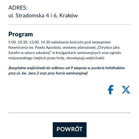
ADRES:
ul. Stradomska 4 i 6, Kraków
Program
9.00, 10.30, 13.00, 14.30 zwiedzanie kościoła pod wezwaniem
Nawrócenia św. Pawła Apostoła, wystawy planszowej „Chrystus jako
Serafin w sztuce sakralnej” w krużgankach seminaryjnych oraz ogrodu
misjonarskiego (
w
ejście przez furtę, obowiązują wejściówki)
(bezpłatne wejściówki do odbioru
od 9 sierpnia
w punkcie InfoKraków
przy ul.
św. Jana 2 oraz przy furcie seminaryjnej)
POWRÓT