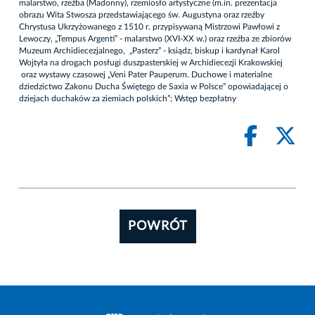
malarstwo, rzeźba (Madonny), rzemiosło artystyczne (m.in. prezentacja
obrazu Wita Stwosza przedstawiającego św. Augustyna oraz rzeźby
Chrystusa Ukrzyżowanego z 1510 r. przypisywaną Mistrzowi Pawłowi z
Lewoczy, „Tempus Argenti” - malarstwo (XVI-XX w.) oraz rzeźba ze zbiorów
Muzeum Archidiecezjalnego, „Pasterz” - ksiądz, biskup i kardynał Karol
Wojtyła na drogach posługi duszpasterskiej w Archidiecezji Krakowskiej
oraz wystawy czasowej „Veni Pater Pauperum. Duchowe i materialne
dziedzictwo Zakonu Ducha Świętego de Saxia w Polsce” opowiadającej o
dziejach duchaków za ziemiach polskich”; Wstęp bezpłatny
POWRÓT