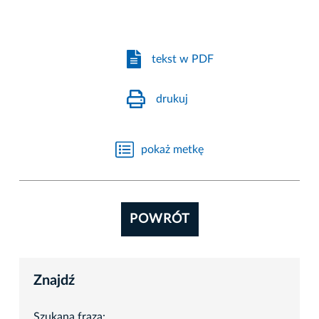
tekst w PDF
drukuj
pokaż metkę
POWRÓT
Znajdź
Szukana fraza: