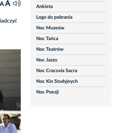
A
A
Ankieta
Logo do pobrania
wiadczyć
Noc Muzeów
a
Noc Tańca
Noc Teatrów
Noc Jazzu
Noc Cracovia Sacra
Noc Kin Studyjnych
Noc Poezji