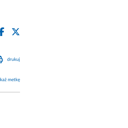
drukuj
każ metkę