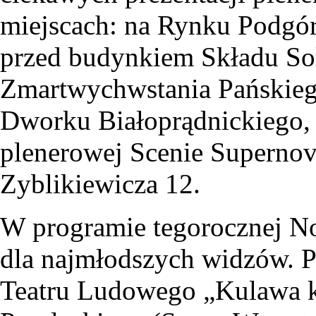
miejscach: na Rynku Podgór
przed budynkiem Składu Sol
Zmartwychwstania Pańskieg
Dworku Białoprądnickiego,
plenerowej Scenie Supernov
Zyblikiewicza 12.
W programie tegorocznej No
dla najmłodszych widzów. 
Teatru Ludowego „Kulawa ka