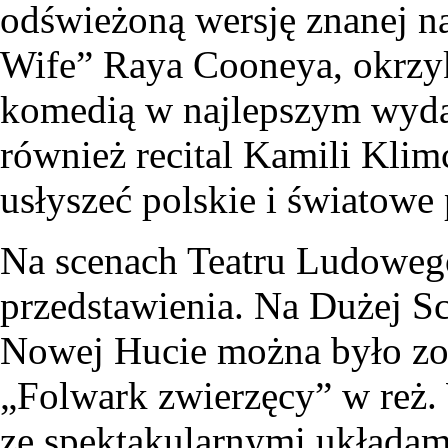
odświeżoną wersję znanej na
Wife” Raya Cooneya, okrzyk
komedią w najlepszym wydan
również recital Kamili Kli
usłyszeć polskie i światowe 
Na scenach Teatru Ludowego
przedstawienia. Na Dużej S
Nowej Hucie można było zo
„Folwark zwierzęcy” w reż. 
ze spektakularnymi układam