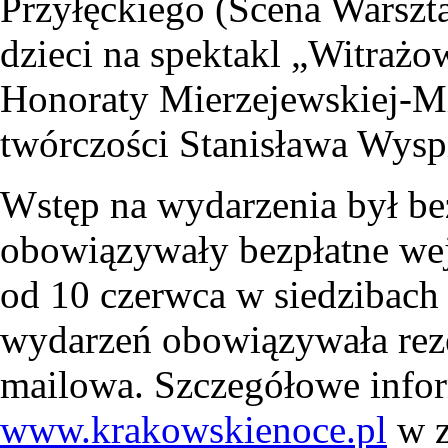
Przyłęckiego (Scena Warszta
dzieci na spektakl „Witrażo
Honoraty Mierzejewskiej-M
twórczości Stanisława Wysp
Wstęp na wydarzenia był bez
obowiązywały bezpłatne wej
od 10 czerwca w siedzibach
wydarzeń obowiązywała reze
mailowa. Szczegółowe infor
www.krakowskienoce.pl
w z