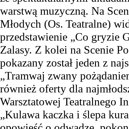
warstwą muzyczną. Na Sceni
Młodych (Os. Teatralne) wi
przedstawienie „Co gryzie G
Zalasy. Z kolei na Scenie
pokazany został jeden z na
„Tramwaj zwany pożądaniem”
również oferty dla najmłods
Warsztatowej Teatralnego In
„Kulawa kaczka i ślepa kur
opowieść o odwadze, pokony