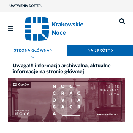
UŁATWIENIA DOSTĘPU
Krakowskie
Noce
ROZWIŃ MENU
ROZWIŃ
STRONA GŁÓWNA
NA SKRÓTY
Uwaga!!! informacja archiwalna, aktualne
informacje na stronie głównej
Fot. Krakowskie Noce